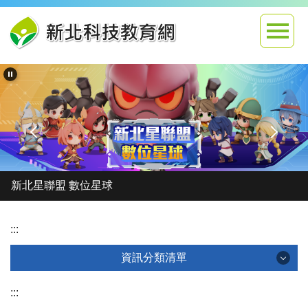
跳
到
主
要
內
容
區
新北星聯盟 數位星球
:::
資訊分類清單
資訊分類清單
:::