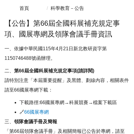
首頁
科學教育－公告
課程教學
【公告】第66屆全國科展補充規定事
科學教育
項、國展專網及領隊會議手冊資訊
數位學習
一、依據中華民國115年4月21日新北教研資字第
1150746488號函辦理。
資訊教育
二、
第66屆全國科展補充規定事項(請詳閱)
科技中心
請特別注意「本屆重要提醒」及黑體、劃線內容，相關表件
請至66國展專網下載：
TeamNT
下載路徑:66國展專網→科展競賽→檔案下載區
資訊技術
🔗
66國展專網
三、
領隊會議手冊及簡報
教育統計
「第66屆領隊會議手冊」及相關簡報已公告於專網，請至